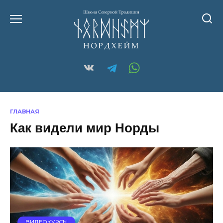
Перейти
к
содержанию
ГЛАВНАЯ
Как видели мир Норды
ВИДЕОКУРСЫ