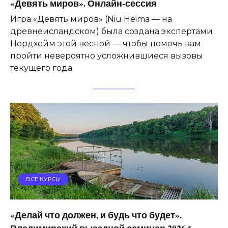
«Девять миров». Онлайн-сессия
Игра «Девять миров» (Niu Heima — на
древнеисландском) была создана экспертами
Нордхейм этой весной — чтобы помочь вам
пройти невероятно усложнившиеся вызовы
текущего года.
ВСЕ КУРСЫ
«Делай что должен, и будь что будет».
Владимирский выездной семинар 2026 г.