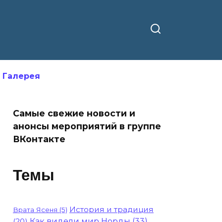
Галерея
Самые свежие новости и
анонсы мероприятий в группе
ВКонтакте
Темы
История и традиция
Врата Ясеня
(5)
(20)
Как видели мир Норды
(33)