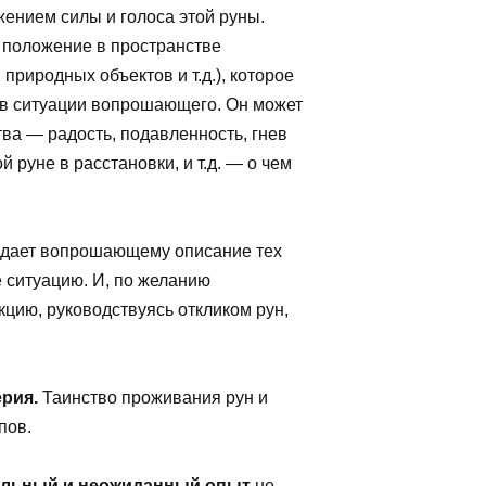
ением силы и голоса этой руны.
о положение в пространстве
природных объектов и т.д.), которое
 в ситуации вопрошающего. Он может
ва — радость, подавленность, гнев
руне в расстановки, и т.д. — о чем
 дает вопрошающему описание тех
е ситуацию. И, по желанию
ию, руководствуясь откликом рун,
рия.
Таинство проживания рун и
пов.
альный и неожиданный опыт
не