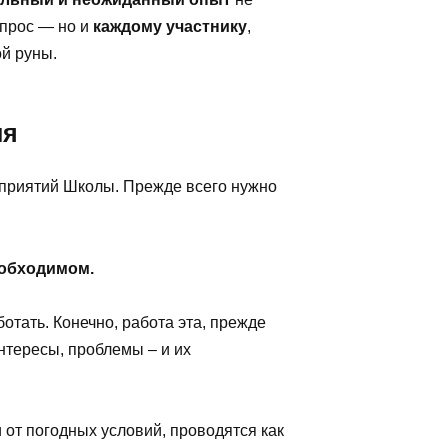
вопрос — но и
каждому участнику
,
й руны.
ия
оприятий Школы. Прежде всего нужно
еобходимом.
тать. Конечно, работа эта, прежде
интересы, проблемы – и их
 от погодных условий, проводятся как