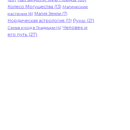
Колесо Могущества
(13)
Магические
Магия Земли
(7)
растения
(6)
Руны
(21)
Нордическая астрология
(11)
Человек и
Семья и род в Традиции
(4)
его путь
(27)